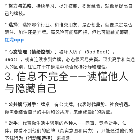
*
努力与策略
：持续学习、提升技能、积累经验，就像是提高自
己的牌技。
*
选择
：选择哪个行业、和谁交朋友、是否创业，就像决定是否
跟注、加注还是弃牌。高风险可能高回报，但也可能输光筹码。
红龙app
*
心态管理（情绪控制）
：被坏人坑了（Bad Beat），
Beat），或者连续拿到烂牌，心态很容易失衡。顶尖高手和普通
人的区别，往往在于在逆境中能否保持冷静和理性。
3. 信息不完全——读懂他人
与隐藏自己
*
公共牌与对手
：牌桌上有公共牌，代表
时代趋势、社会机遇
。
你需要结合自己的手牌和公共牌，来组成最好的牌型。
*
对手
：代表你生活中遇到的各种人——同事、竞争对手、伙
伴。你看不到他们的底牌（真实意图和实力），只能通过他们的
下注行为（行动和选择）
来推测。