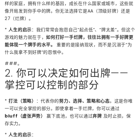
样的家庭，拥有什么样的基因，成长在什么国家或城市，这些就
像开局发到你手中的牌。你无法选择它是AA（顶级好牌）还是
27（烂牌）。
*
人生的启示
：我们常常会抱怨自己“起点低”、“牌太差”。但这个
游戏的魅力就在于，
如何打好一手烂牌，往往比拥有一手好牌更
能体现一个牌手的水平。
重要的是接纳现状，而不是沉溺于“为
什么我拿不到好牌”的怨恨中。
###。
2. 你可以决定如何出牌——
掌控可以控制的部分
*
打法（策略）
：代表你的
努力、选择、策略和心态
。这是你唯
一可以完全掌控的部分。即使拿着一手烂牌，你可以通过
bluff（虚张声势）
赢下底池，也可以通过
弃牌
及时止损，保
存实力。
*
人生的启示
：