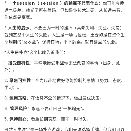
*
一个session（ session ）的输赢不代表什么
：你可能今晚
运气极差，输光了所有筹码。但如果你技术过硬，从长远来看，
你依然是赢家。
*
人生的启示
：不要因为一时的挫折（高考失利、失业、失恋）
就判定整个人生的失败。人生是一场马拉松，重要的是在整个生
命周期的“总收益”。保持在场，不下牌桌，就有翻盘的机会。
“人生是扑克”这个比喻告诉我们：
1.
接受随机性
：平静地接受那些你无法改变的事情（出身、意
外）。
2.
聚焦可控性
：全力以赴地做好你能控制的事情（努力、态度、
学习）。
3.
运用策略
：在信息不全的情况下，做出最优决策。
4.
管理风险
：永远不要让自己“一把输光”。
5.
保持耐心
：看重长期表现，而非一时得失。
既然人生注定是一场扑克游戏，我们无法选择手牌，但我们可以